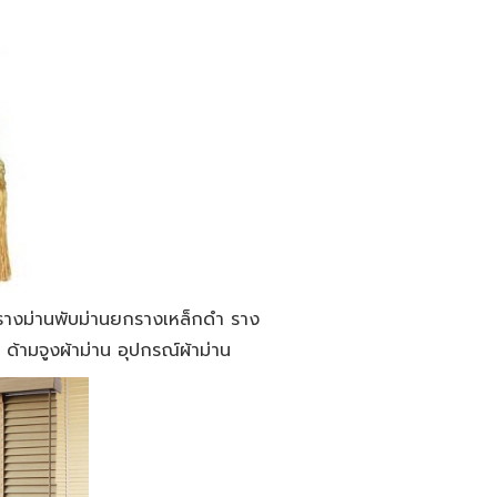
 รางม่านพับม่านยกรางเหล็กดำ ราง
ด้ามจูงผ้าม่าน อุปกรณ์ผ้าม่าน