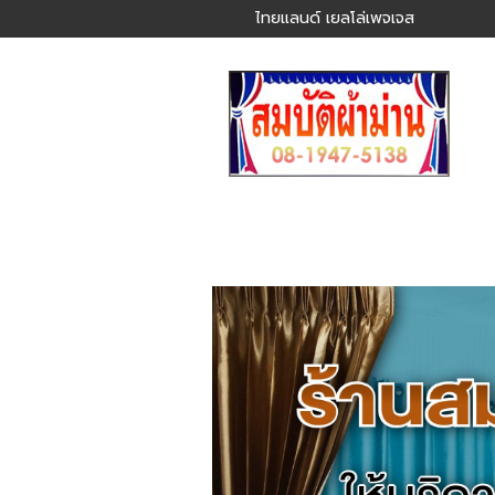
ไทยแลนด์ เยลโล่เพจเจส