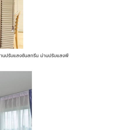
าท์ ม่านปรับแสงซันสกรีน ม่านปรับแสงพี