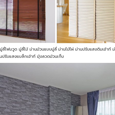
ู่ลี่โฟมวูด มู่ลี่ไม้ ม่านม้วนแบบมู่ลี่ ม่านไม้ไผ่ ม่านปรับแสงดิมเอ้
านปรับแสงแบล็กเอ้าท์ มุ้งลวดม้วนเก็บ