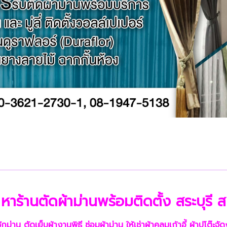
 หาร้านตัดผ้าม่านพร้อมติดตั้ง สระบุรี ส
ักม่าน ตัดเย็บผ้างานพิธี ซ่อมผ้าม่าน ให้เช่าผ้าคลุมเก้าอี้ ผ้าปูโต๊ะจั