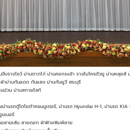
นจีบรางโชว์ ม่านตากไก่ ม่านคอกระเช้า รางไมโครตัวยู ม่านหลุยส์ ม่
ผ้าม่านกันแดด กันแสง ม่านกันยูวี สระบุรี
่านม้วน ม่านสกายไลท์
ิดตั้งม่านรถตู้โตโยต้าคอมมูเตอร์, ม่านรถ Hyundai H-1, ม่านรถ KIA
ูนเนอร์
้ายทอลายเส้น ลายดอก ผ้าฝ้ายพิมพ์ลาย